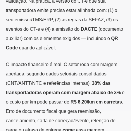
validação. Na prática, a versão do CT-e que sua
transportadora emite precisa estar alinhada com: (1) o
seu emissor/TMS/ERP, (2) as regras da SEFAZ, (3) os
eventos do CT-e e (4) a emissão do
DACTE
(documento
auxiliar) com os elementos exigidos — incluindo o
QR
Code
quando aplicável.
O impacto financeiro é real. O setor roda com margem
apertada: segundo dados setoriais consolidados
(CNT/ANTT/NTC e referências internas),
38% das
transportadoras operam com margem abaixo de 3%
e
o custo por km pode passar de
R$ 6,20/km em carretas
.
Erro de documento fiscal que gera reemissão,
cancelamento, carta de correção/evento, retenção de
carga ou atraso de entrega
come
essa margem.