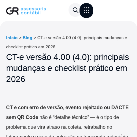
Área do Cliente
Calculadora de frete
Início
>
Blog
>
CT-e versão 4.00 (4.0): principais mudanças e
checklist prático em 2026
CT-e versão 4.00 (4.0): principais
mudanças e checklist prático em
2026
CT-e com erro de versão, evento rejeitado ou DACTE
sem QR Code
não é “detalhe técnico” — é o tipo de
problema que vira atraso na coleta, retrabalho no
faturamento e risco de autuação no transporte rodoviário.