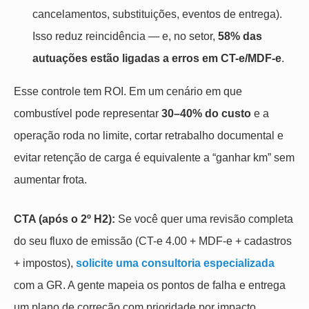
cancelamentos, substituições, eventos de entrega).
Isso reduz reincidência — e, no setor,
58% das
autuações estão ligadas a erros em CT-e/MDF-e
.
Esse controle tem ROI. Em um cenário em que
combustível pode representar
30–40% do custo
e a
operação roda no limite, cortar retrabalho documental e
evitar retenção de carga é equivalente a “ganhar km” sem
aumentar frota.
CTA (após o 2º H2):
Se você quer uma revisão completa
do seu fluxo de emissão (CT-e 4.00 + MDF-e + cadastros
+ impostos),
solicite uma consultoria especializada
com a GR. A gente mapeia os pontos de falha e entrega
um plano de correção com prioridade por impacto.