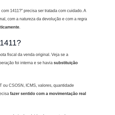
i com 1411?” precisa ser tratada com cuidado. A
inal, com a natureza da devolução e com a regra
aticamente
.
 1411?
a fiscal da venda original. Veja se a
peração foi interna e se havia
substituição
CST ou CSOSN, ICMS, valores, quantidade
recisa
fazer sentido com a movimentação real