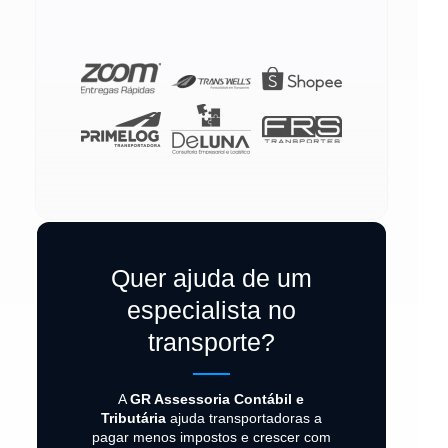
Quer ajuda de um
especialista no
transporte?
A
GR Assessoria Contábil e
Tributária
ajuda transportadoras a
pagar menos impostos e crescer com