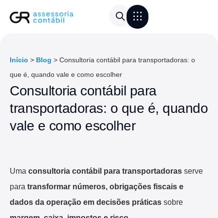
Área do Cliente
Calculadora de frete
Início
>
Blog
>
Consultoria contábil para transportadoras: o
que é, quando vale e como escolher
Consultoria contábil para
transportadoras: o que é, quando
vale e como escolher
Uma
consultoria contábil para transportadoras
serve
para
transformar números, obrigações fiscais e
dados da operação em decisões práticas
sobre
margem, caixa, impostos e risco
.