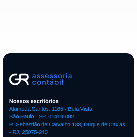
Nossos escritórios
Alameda Santos, 1165 - Bela Vista,
São Paulo - SP, 01419-002
R. Sebastião de Carvalho 133, Duque de Caxias
- RJ, 25075-240