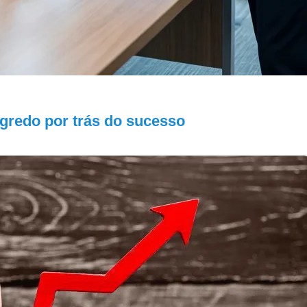
egredo por trás do sucesso