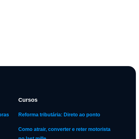
Cursos
oras
Reforma tributária: Direto ao ponto
Como atrair, converter e reter motorista
no last mille