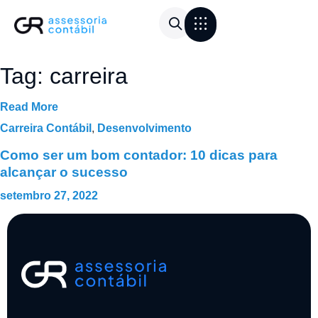
Área do Cliente
Calculadora de frete
Tag:
carreira
Read More
Carreira Contábil
,
Desenvolvimento
Como ser um bom contador: 10 dicas para
alcançar o sucesso
setembro 27, 2022