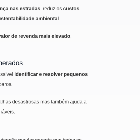
nça nas estradas
, reduz os
custos
stentabilidade ambiental
.
valor de revenda mais elevado
,
perados
ossível
identificar e resolver pequenos
paros.
 falhas desastrosas mas também ajuda a
iáveis.