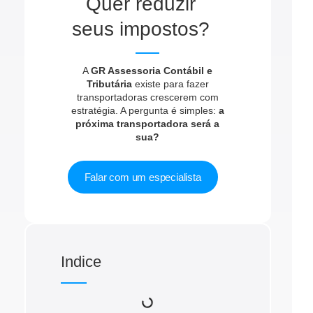
Quer reduzir
seus impostos?
A
GR Assessoria Contábil e
Tributária
existe para fazer
transportadoras crescerem com
estratégia. A pergunta é simples:
a
próxima transportadora será a
sua?
Falar com um especialista
Indice