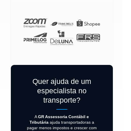
Quer ajuda de um
especialista no
transporte?
A
GR Assessoria Contábil e
Tributária
ajuda transportadoras a
pagar menos impostos e crescer com