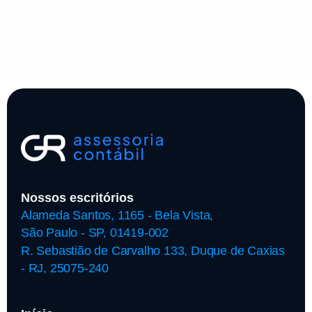
Nossos escritórios
Alameda Santos, 1165 - Bela Vista,
São Paulo - SP, 01419-002
R. Sebastião de Carvalho 133, Duque de Caxias
- RJ, 25075-240