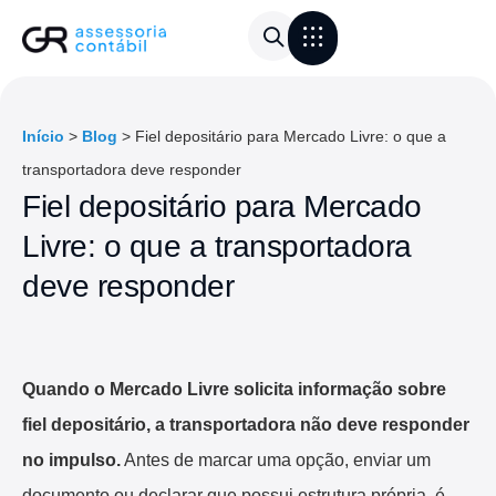
Área do Cliente
Calculadora de frete
Início
>
Blog
>
Fiel depositário para Mercado Livre: o que a
transportadora deve responder
Fiel depositário para Mercado
Livre: o que a transportadora
deve responder
Quando o Mercado Livre solicita informação sobre
fiel depositário, a transportadora não deve responder
no impulso.
Antes de marcar uma opção, enviar um
documento ou declarar que possui estrutura própria, é