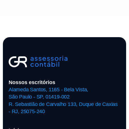
Nossos escritórios
Alameda Santos, 1165 - Bela Vista,
São Paulo - SP, 01419-002
R. Sebastião de Carvalho 133, Duque de Caxias
- RJ, 25075-240