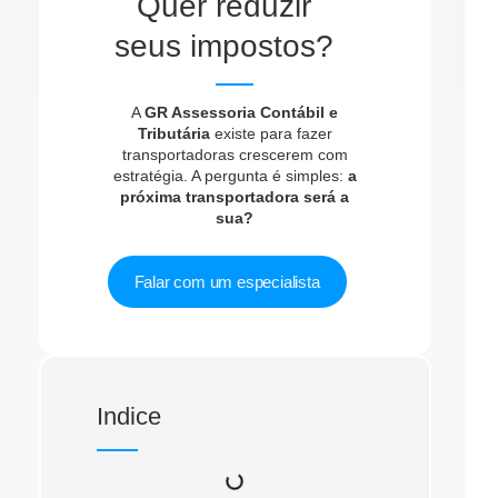
Quer reduzir
seus impostos?
A
GR Assessoria Contábil e
Tributária
existe para fazer
transportadoras crescerem com
estratégia. A pergunta é simples:
a
próxima transportadora será a
sua?
Falar com um especialista
Indice