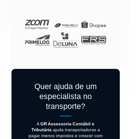
Quer ajuda de um
especialista no
transporte?
A
GR Assessoria Contábil e
Tributária
ajuda transportadoras a
pagar menos impostos e crescer com